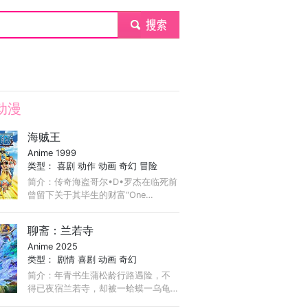
submit
动漫
海贼王
Anime 1999
类型：
喜剧
动作
动画
奇幻
冒险
简介：传奇海盗哥尔•D•罗杰在临死前
曾留下关于其毕生的财富“One
Piece”的消息，由此引得群雄并起，众
海盗们为了这笔传说中的巨额财富展
聊斋：兰若寺
开争夺，各种势力、政权不断交替，
Anime 2025
整个世界进入了动荡混乱的“大海贼时
类型：
剧情
喜剧
动画
奇幻
代”。 ...
简介：年青书生蒲松龄行路遇险，不
得已夜宿兰若寺，却被一蛤蟆一乌龟
抓到了一口奇异的古井底，两只精怪