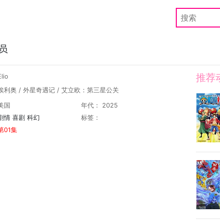
员
推荐
lio
埃利奥 / 外星奇遇记 / 艾立欧：第三星公关
美国
年代： 2025
剧情
喜剧
科幻
标签：
第01集