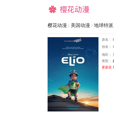
樱花动漫
樱花动漫
/
美国动漫
/
地球特派
原名： E
别名： 
地区： 
类型：
更新至 