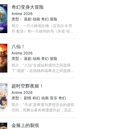
比赛讲故事并逼迫蒲松龄评判故事的
奇幻变身大冒险
好坏……最终，被逼无奈的蒲松龄也讲
Anime 2026
出了自己的奇妙故事。 ...
类型：
喜剧
动画
奇幻
冒险
简介：一只小林地生物（迈克尔·B·乔
丹 配音）和一只雄伟的鸟（朱诺·坦普
尔 配音）——山谷里天生的死敌——
突然互换身体，必须合作（同时穿着
八仙！
彼此的羽毛和毛皮）才能度过他们生
Anime 2026
命中最狂野的冒险。
类型：
喜剧
动画
奇幻
冒险
简介：“八仙”在成仙和成功之间选择
了“成团”，在搞钱和搞事业之间选择
了“搞事情”？！吕洞宾、钟离权带队，
集结何仙姑、铁拐李、韩湘子、曹国
超时空辉夜姬！
舅、蓝采和与张果老， ...
Anime 2026
类型：
剧情
科幻
动画
音乐
奇幻
简介：“月读”是希望与梦想交会的虚拟
空间，而舞台幕布将缓缓升起，见证
几位少女在此谱写短暂却珍贵的相遇
篇章。 不久的未来…… 东京的 17 岁高
金箍上的裂痕
中生酒寄彩叶过着非常忙碌的生活，