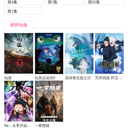
第4集
第3集
第02集
第1集
推荐动漫
仙逆
玩具总动员5
花绿青绽放之日
咒术回战 怀玉·玉折 总集篇
Re：从零开始的异世界生活 第四季 夺还篇
一掌熊猫