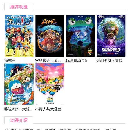
推荐动漫
海贼王
安昂传奇：最后的气宗
玩具总动员5
奇幻变身大冒险
哆啦A梦：大雄的绘画奇遇记
小黄人与大怪兽
动漫介绍