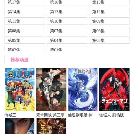
第17集
第16集
第15集
第14集
第13集
第12集
第11集
第10集
第09集
第08集
第07集
第06集
第05集
第04集
第03集
第02集
第01集
推荐动漫
海贼王
咒术回战 第三季
仙逆剧场版 神临之战
链锯人 剧场版：蕾塞篇