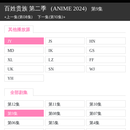
百姓贵族 第二季
(ANIME
2024)
第9集
«上一集(第08集)
下一集(第10集)»
其他播放源
JY
JS
HN
MD
IK
GS
XL
LZ
FF
UK
SN
WJ
YH
全部剧集
第12集
第11集
第10集
第9集
第08集
第07集
第06集
第5集
第4集