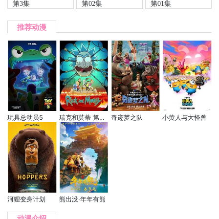
第3集
第02集
第01集
推荐动漫
玩具总动员5
瑞克和莫蒂 第九季
奇迹梦之队
小黄人与大怪兽
河狸变身计划
熊出没·年年有熊
动漫介绍