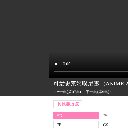
可爱史莱姆噗尼露
(ANIME
«上一集(第07集)
下一集(第9集)»
其他播放源
HN
JY
FF
GS