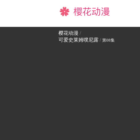
樱花动漫
樱花动漫
/
可爱史莱姆噗尼露
/
第08集