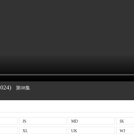
2024)
第08集
JS
MD
IK
XL
UK
WJ