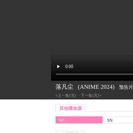
落凡尘
(ANIME
2024)
预告
«上一集(无)
下一集(无)»
其他播放源
WJ
SN