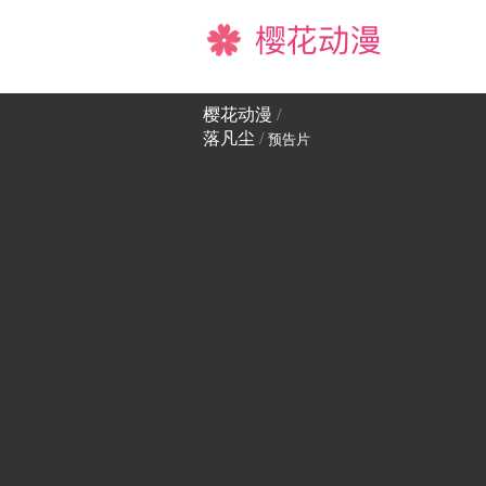
樱花动漫
樱花动漫
/
落凡尘
/
预告片