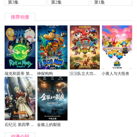
第3集
第2集
第1集
推荐动漫
瑞克和莫蒂 第四季
神探狗狗
汪汪队立大功大电影3：勇闯恐龙岛
小黄人与大怪兽
石纪元 第四季 Part 3
金箍上的裂痕
动漫介绍