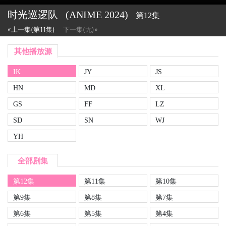
时光巡逻队
(ANIME
2024)
第12集
«上一集(第11集)
下一集(无)»
其他播放源
IK
JY
JS
HN
MD
XL
GS
FF
LZ
SD
SN
WJ
YH
全部剧集
第12集
第11集
第10集
第9集
第8集
第7集
第6集
第5集
第4集