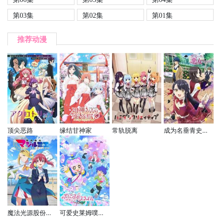
第03集
第02集
第01集
推荐动漫
顶尖恶路
缘结甘神家
常轨脱离
成为名垂青史的恶役千金吧！
魔法光源股份有限公司
可爱史莱姆噗尼露