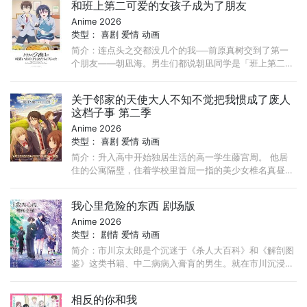
和班上第二可爱的女孩子成为了朋友
Anime 2026
类型：
喜剧
爱情
动画
简介：连点头之交都没几个的我──前原真树交到了第一
个朋友——朝凪海。男生们都说朝凪同学是「班上第二可
爱」，而且很照顾天真烂漫的No.1美少女天海同学。 ...
关于邻家的天使大人不知不觉把我惯成了废人
这档子事 第二季
Anime 2026
类型：
喜剧
爱情
动画
简介：升入高中开始独居生活的高一学生藤宫周。 他居
住的公寓隔壁，住着学校里首屈一指的美少女椎名真昼。
原本毫无交集的两人，却因周借给在雨中淋得全身湿透的
她一把伞为契机，展开了一段奇妙的缘分。 ...
我心里危险的东西 剧场版
Anime 2026
类型：
剧情
爱情
动画
简介：市川京太郎是个沉迷于《杀人大百科》和《解剖图
鉴》这类书籍、中二病病入膏肓的男生。就在市川沉浸于
自己安静的世界时，班上的风云人物·山田杏奈突然闯了
进来！ ...
相反的你和我