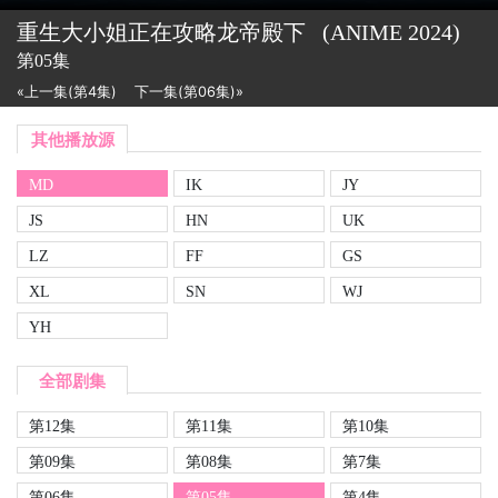
重生大小姐正在攻略龙帝殿下
(ANIME
2024)
第05集
«上一集(第4集)
下一集(第06集)»
其他播放源
MD
IK
JY
JS
HN
UK
LZ
FF
GS
XL
SN
WJ
YH
全部剧集
第12集
第11集
第10集
第09集
第08集
第7集
第06集
第05集
第4集