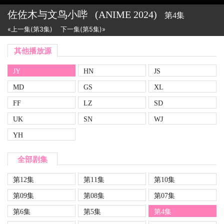
佐佐木与文鸟小哔
(ANIME
2024)
第4集
«上一集(第3集)
下一集(第5集)»
其他播放源
JY
HN
JS
MD
GS
XL
FF
LZ
SD
UK
SN
WJ
YH
全部剧集
第12集
第11集
第10集
第09集
第08集
第07集
第6集
第5集
第4集