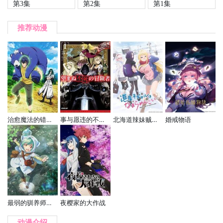
第3集
第2集
第1集
推荐动漫
治愈魔法的错误使用方法
事与愿违的不死冒险者
北海道辣妹贼拉可爱
婚戒物语
最弱的驯养师开启的捡垃圾的旅途
夜樱家的大作战
动漫介绍