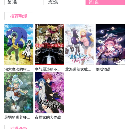
第3集
第2集
第1集
推荐动漫
治愈魔法的错误使用方法
事与愿违的不死冒险者
北海道辣妹贼拉可爱
婚戒物语
最弱的驯养师开启的捡垃圾的旅途
夜樱家的大作战
动漫介绍