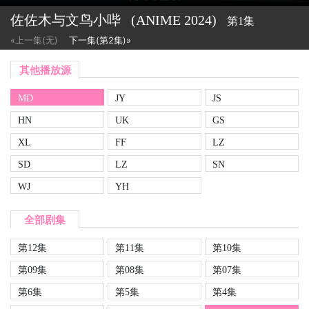
佐佐木与文鸟小哔
(ANIME
2024)
第1集
«上一集(无)
下一集(第2集)»
其他播放源
MD
JY
JS
HN
UK
GS
XL
FF
LZ
SD
LZ
SN
WJ
YH
全部剧集
第12集
第11集
第10集
第09集
第08集
第07集
第6集
第5集
第4集