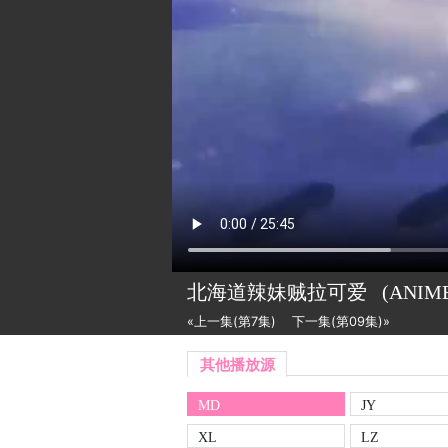
北海道辣妹贼拉可爱
(ANIM
«上一集(第7集)
下一集(第09集)»
其他播放源
MD
JY
XL
LZ