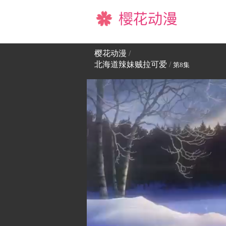
樱花动漫
樱花动漫
/
北海道辣妹贼拉可爱
/
第8集