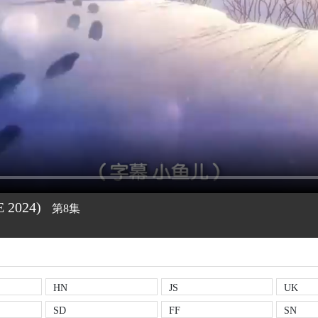
E
2024)
第8集
HN
JS
UK
SD
FF
SN