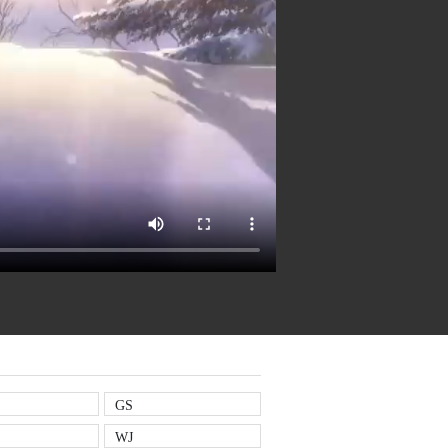
GS
WJ