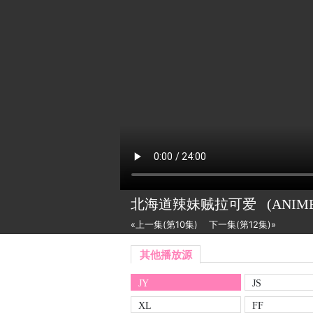
北海道辣妹贼拉可爱
(ANIM
«上一集(第10集)
下一集(第12集)»
其他播放源
JY
JS
XL
FF