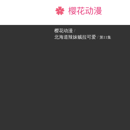
樱花动漫
樱花动漫
/
北海道辣妹贼拉可爱
/
第11集