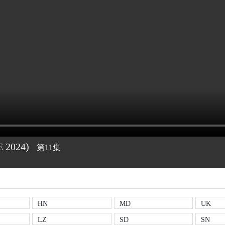
E
2024)
第11集
HN
MD
UK
LZ
SD
SN