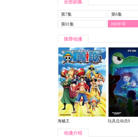
全部剧集
第7集
第6集
第01集
HD中字
推荐动漫
海贼王
玩具总动员5
动漫介绍