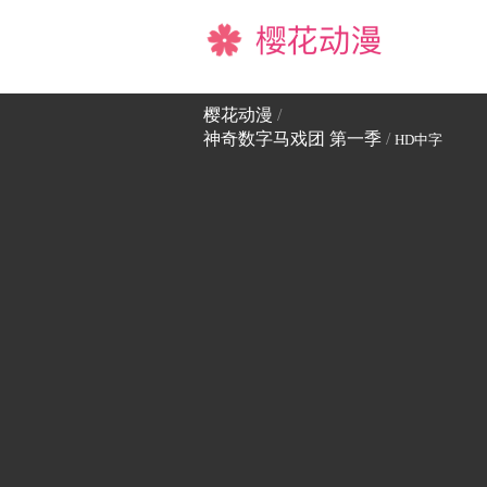
樱花动漫
樱花动漫
/
神奇数字马戏团 第一季
/
HD中字