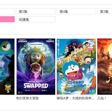
第5集
第4集
第3集
试播集
奇幻变身大冒险
哆啦A梦：大雄的绘画奇遇记
八仙！