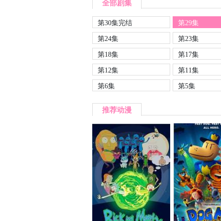
全部剧集
第30集完结
第29集
第24集
第23集
第18集
第17集
第12集
第11集
第6集
第5集
推荐动漫