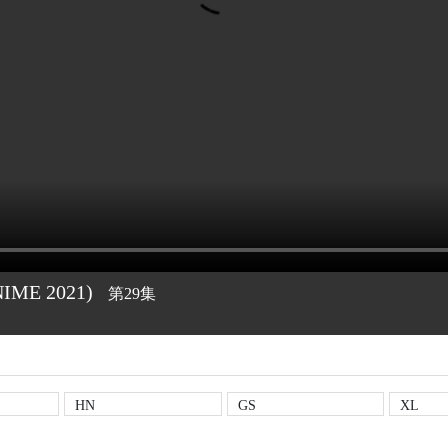
NIME
2021)
第29集
HN
GS
XL