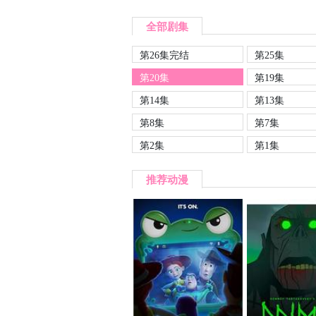
全部剧集
第26集完结
第25集
第20集
第19集
第14集
第13集
第8集
第7集
第2集
第1集
推荐动漫