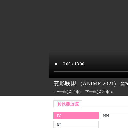
变形联盟
(ANIME
2021)
第2
«上一集(第19集)
下一集(第21集)»
其他播放源
JY
HN
XL