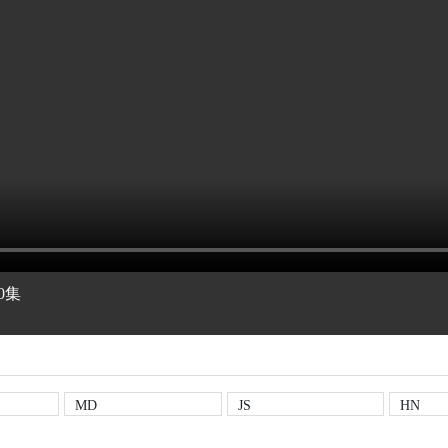
0集
MD
JS
HN