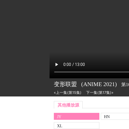
变形联盟
(ANIME
2021)
第1
«上一集(第15集)
下一集(第17集)»
其他播放源
JY
HN
XL