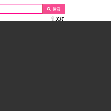
submit