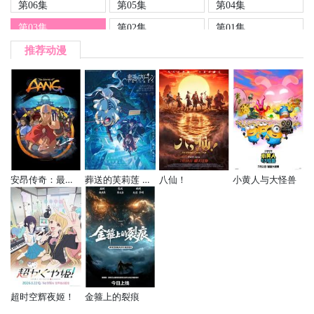
第06集
第05集
第04集
第03集
第02集
第01集
推荐动漫
安昂传奇：最后的气宗
葬送的芙莉莲 第二季
八仙！
小黄人与大怪兽
超时空辉夜姬！
金箍上的裂痕