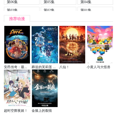
第06集
第05集
第04集
第03集
第02集
第01集
推荐动漫
安昂传奇：最后的气宗
葬送的芙莉莲 第二季
八仙！
小黄人与大怪兽
超时空辉夜姬！
金箍上的裂痕