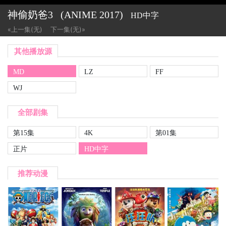
神偷奶爸3
(ANIME
2017)
HD中字
«上一集(无)
下一集(无)»
其他播放源
MD
LZ
FF
WJ
全部剧集
第15集
4K
第01集
正片
HD中字
推荐动漫