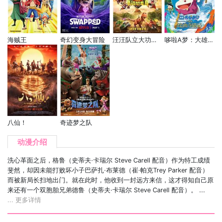
海贼王
奇幻变身大冒险
汪汪队立大功大电影3：勇闯恐龙岛
哆啦A梦：大雄的绘画奇遇记
八仙！
奇迹梦之队
动漫介绍
洗心革面之后，格鲁（史蒂夫·卡瑞尔 Steve Carell 配音）作为特工成绩
斐然，却因未能打败坏小子巴萨扎·布莱德（崔·帕克Trey Parker 配音）
而被新局长扫地出门。就在此时，他收到一封远方来信，这才得知自己原
来还有一个双胞胎兄弟德鲁（史蒂夫·卡瑞尔 Steve Carell 配音）。 ...
... 更多详情