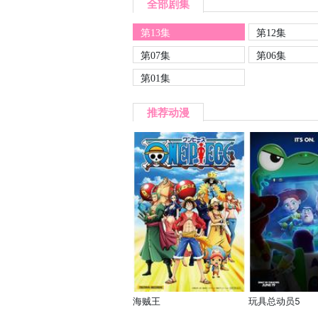
全部剧集
第13集
第12集
第07集
第06集
第01集
推荐动漫
海贼王
玩具总动员5