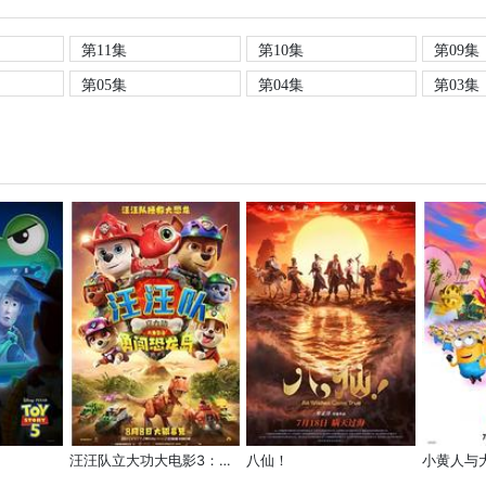
第11集
第10集
第09集
第05集
第04集
第03集
汪汪队立大功大电影3：勇闯恐龙岛
八仙！
小黄人与