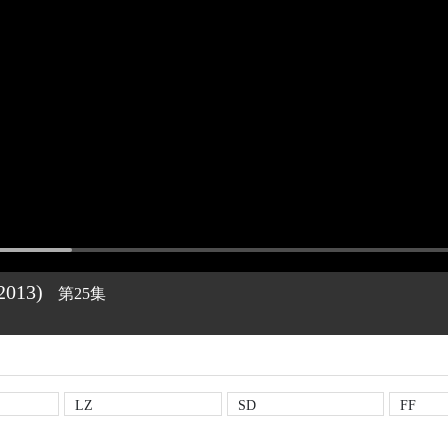
2013)
第25集
LZ
SD
FF