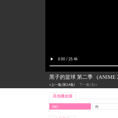
黑子的篮球 第二季
(ANIME
«上一集(第24集)
下一集(无)»
其他播放源
MD
JS