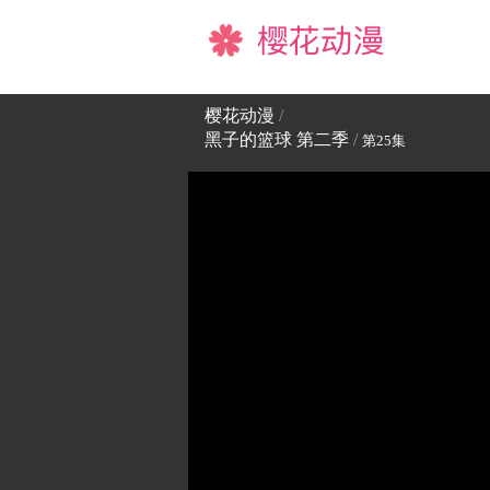
樱花动漫
樱花动漫
/
黑子的篮球 第二季
/
第25集