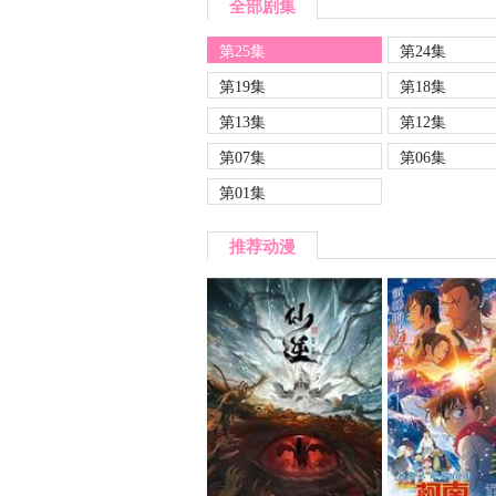
全部剧集
第25集
第24集
第19集
第18集
第13集
第12集
第07集
第06集
第01集
推荐动漫