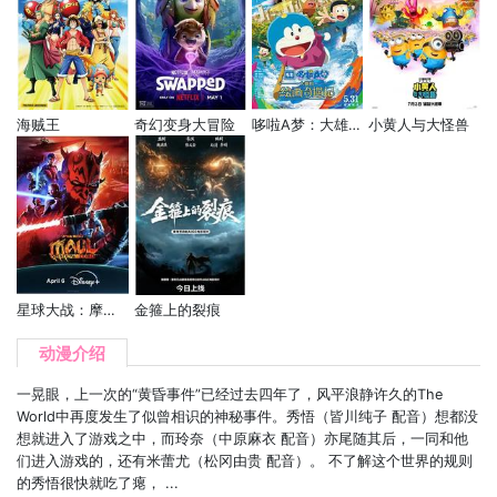
海贼王
奇幻变身大冒险
哆啦A梦：大雄的绘画奇遇记
小黄人与大怪兽
星球大战：摩尔-暗影之王
金箍上的裂痕
动漫介绍
一晃眼，上一次的“黄昏事件”已经过去四年了，风平浪静许久的The
World中再度发生了似曾相识的神秘事件。秀悟（皆川纯子 配音）想都没
想就进入了游戏之中，而玲奈（中原麻衣 配音）亦尾随其后，一同和他
们进入游戏的，还有米蕾尤（松冈由贵 配音）。 不了解这个世界的规则
的秀悟很快就吃了瘪， ...