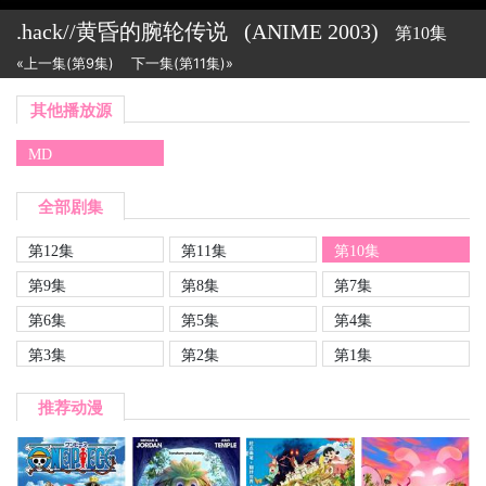
.hack//黄昏的腕轮传说
(ANIME
2003)
第10集
«上一集(第9集)
下一集(第11集)»
其他播放源
MD
全部剧集
第12集
第11集
第10集
第9集
第8集
第7集
第6集
第5集
第4集
第3集
第2集
第1集
推荐动漫