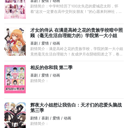
喜剧 / 爱情 / 动画
剧情简介：中学时经历了100次失恋的爱城恋太郎，怀
着“这次一定要在高中交到女朋友！”的心愿来到神社，现
身的恋爱之神告诉他：“你在高中将会遇到100位命中注定
之人。” ...
才女的侍从 在满是高岭之花的贵族学校暗中照
顾（毫无生活自理能力的）学院第一大小姐
喜剧 / 爱情 / 动画
剧情简介：满是高岭之花的贵族学校，学院的第一大小姐
竟然毫无生活自理能力！友成伊月在阴错阳差之下，卷入
日本顶尖大财团的大小姐・此花雏子的绑架事件。 ...
相反的你和我 第二季
喜剧 / 爱情 / 动画
剧情简介：
辉夜大小姐想让我告白：天才们的恋爱头脑战
第三季
剧情 / 喜剧 / 爱情 / 动画
剧情简介：