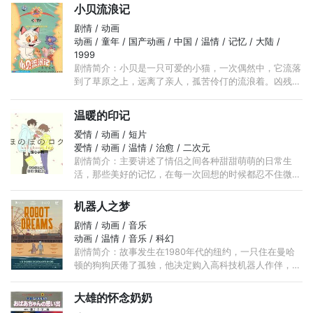
小贝流浪记
剧情 / 动画
动画 / 童年 / 国产动画 / 中国 / 温情 / 记忆 / 大陆 /
1999
剧情简介：小贝是一只可爱的小猫，一次偶然中，它流落
到了草原之上，远离了亲人，孤苦伶仃的流浪着。凶残的
老狼和邪恶的大花蛇盯上了无依无靠的小贝，想将它变为
盘中餐，然而， ...
温暖的印记
爱情 / 动画 / 短片
爱情 / 动画 / 温情 / 治愈 / 二次元
剧情简介：主要讲述了情侣之间各种甜甜萌萌的日常生
活，那些美好的记忆，在每一次回想的时候都忍不住微
笑、流泪、感动，让人感觉到，原来快乐和幸福是这么简
单的事情。
机器人之梦
剧情 / 动画 / 音乐
动画 / 温情 / 音乐 / 科幻
剧情简介：故事发生在1980年代的纽约，一只住在曼哈
顿的狗狗厌倦了孤独，他决定购入高科技机器人作伴，两
人在纽约街头共舞同欢，友谊日渐深厚、密不可分。 ...
大雄的怀念奶奶