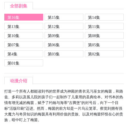
全部剧集
第16集
第15集
第14集
第13集
第12集
第11集
第10集
第09集
第08集
第07集
第06集
第05集
第4集
第03集
第02集
第01集
动漫介绍
打造一个所有人都能读到书的世界成为神殿的青衣见习巫女的梅茵，和路
兹、多莉以及孤儿院的孩子们一起制作了儿童用的圣典绘本。对书本的热
情有增无减的梅茵，赋予了约翰与海蒂"古腾堡"的封号后，向下一个目
标"活版印刷"迈进。然而，梅茵的前方却是一片乌云笼罩。察觉到拥有强
大魔力与奇异知识的梅茵具有利用价值的贵族、以及对梅茵怀恨在心的贵
族，暗中盯上了梅茵。