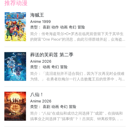
推荐动漫
海贼王
Anime 1999
类型：
喜剧
动作
动画
奇幻
冒险
简介：传奇海盗哥尔•D•罗杰在临死前曾留下关于其毕生
的财富“One Piece”的消息，由此引得群雄并起，众海盗
们为了这笔传说中的巨额财富展开争夺，各种势力、政权
不断交替，整个世界进入了动荡混乱的“大海贼时代”。 ...
葬送的芙莉莲 第二季
Anime 2026
类型：
动画
奇幻
冒险
简介：「流泪道别并不适合我们，因为下次再见时会很难
为情。」 在勇者欣梅尔一行人击败魔王后的世界中，与
欣梅尔等人一同为世界带来和平、活了千年以上的精灵魔
法使──芙莉莲。 ...
八仙！
Anime 2026
类型：
喜剧
动画
奇幻
冒险
简介：“八仙”在成仙和成功之间选择了“成团”，在搞钱和
搞事业之间选择了“搞事情”？！吕洞宾、钟离权带队，集
结何仙姑、铁拐李、韩湘子、曹国舅、蓝采和与张果老，
...