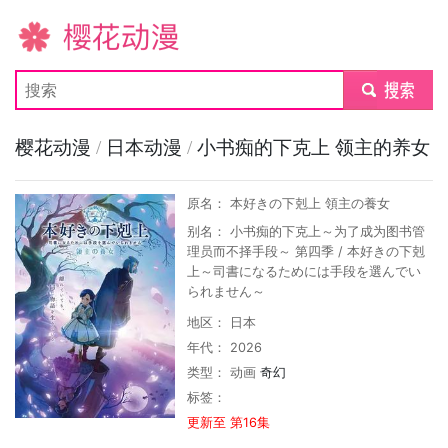
樱花动漫
submit
樱花动漫
/
日本动漫
/
小书痴的下克上 领主的养女
原名： 本好きの下剋上 領主の養女
别名： 小书痴的下克上～为了成为图书管
理员而不择手段～ 第四季 / 本好きの下剋
上～司書になるためには手段を選んでい
られません～
地区： 日本
年代： 2026
类型：
动画
奇幻
标签：
更新至 第16集