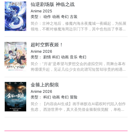
仙逆剧场版 神临之战
Anime 2025
类型：
动作
动画
奇幻
古装
简介：古神之地后，修魔内海永夜魔城一夜崛起，为拓展
领地，不断对修魔海周边宗门下手，其中也包括了李慕婉
所在云天宗。李慕婉在护门大战中身中奇毒，性命攸关，
王林得知此事后， ...
超时空辉夜姬！
Anime 2026
类型：
剧情
科幻
动画
音乐
奇幻
简介：“月读”是希望与梦想交会的虚拟空间，而舞台幕布
将缓缓升起，见证几位少女在此谱写短暂却珍贵的相遇篇
章。 不久的未来…… 东京的 17 岁高中生酒寄彩叶过着非
常忙碌的生活，努力在打工和学业之间寻找平衡。 ...
金箍上的裂痕
Anime 2026
类型：
科幻
动画
奇幻
冒险
简介：【内容由AI生成】画手林默在AI霸权时代陷入创作
焦虑 。西游世界中，真大圣凭借金箍裂痕觉醒 ，单枪匹
马击碎黑六耳幻化的巨型机械妖猴 。随着妖猴崩解，被
囚禁的数据化作千万个神采各异的大圣众生相。 ...