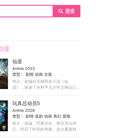
submit
动漫
仙逆
Anime 2023
类型：
剧情
动画
古装
简介：改编自耳根同名小说《仙
逆》，讲述了乡村平凡少年王林以心
中之感动，逆仙而修，求的不仅是长
生，更多的是摆脱那背后的蝼蚁之
玩具总动员5
身。他坚信道在人为，以平庸的资质
Anime 2026
踏入修真仙途， ...
类型：
剧情
喜剧
动画
奇幻
冒险
简介：胡迪、巴斯光年、翠丝等玩伴
们，经历了时间的考验，这次要面对
来自科技的挑战……