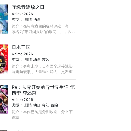
花绿青绽放之日
Anime 2026
类型：
剧情
动画
简介：在绿意盎然的森林深处，有一
家名为“带刀烟火店”的烟花工厂，因小
镇重新开发，该工厂被迫面临拆迁，
带刀敬太郎已经在这里坚持了四年，
日本三国
代替失踪的父亲，专注于制作被称
Anime 2026
为“幻之烟花”的＜守破离＞，希望将其
类型：
剧情
动画
古装
完成。 ...
简介：令和末期，日本因全球核战影
响走向衰败，大量难民涌入，更严重
的病毒、大地震、苛政与饥荒接连发
生，引发民众暴动，国家体制崩溃，
Re：从零开始的异世界生活 第
人口锐减至原来的十分之一以下， ...
四季 夺还篇
Anime 2026
类型：
剧情
动画
奇幻
冒险
简介：本作已确定分割放送，分上下
篇章