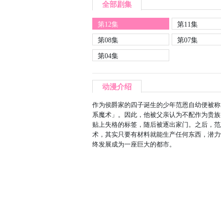
全部剧集
第12集
第11集
第08集
第07集
第04集
动漫介绍
作为侯爵家的四子诞生的少年范恩自幼便被称
系魔术」。因此，他被父亲认为不配作为贵族
贴上失格的标签，随后被逐出家门。之后，范
术，其实只要有材料就能生产任何东西，潜力
终发展成为一座巨大的都市。