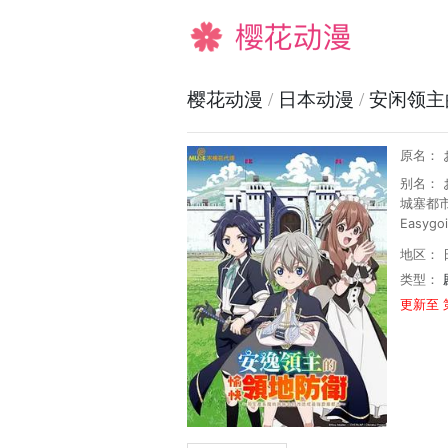
樱花动漫
樱花动漫
/
日本动漫
/
安闲领主
原名：
别名：
城塞都市に～
Easygoi
地区： 
类型：
更新至 