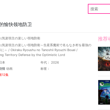
的愉快领地防卫
推荐
 お気楽領主の楽しい領地防衛
 お気楽領主の楽しい領地防衛～生産系魔術で名もなき村を最強の
 / Okiraku Ryoushu no Tanoshii Ryouchi Bouei /
ng Territory Defense by the Optimistic Lord
日本
年代： 2026
剧情
动画
标签：
第12集