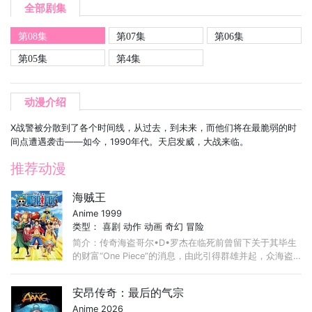
全部剧集
第08集
第07集
第06集
第05集
第4集
动漫介绍
X战警被分散到了各个时间线，从过去，到未来，而他们将在最脆弱的时
间点遭遇袭击——如今，1990年代。天启发威，大战来临。
推荐动漫
海贼王
Anime 1999
类型：
喜剧
动作
动画
奇幻
冒险
简介：传奇海盗哥尔•D•罗杰在临死前曾留下关于其毕生
的财富“One Piece”的消息，由此引得群雄并起，众海盗
们为了这笔传说中的巨额财富展开争夺，各种势力、政权
不断交替，整个世界进入了动荡混乱的“大海贼时代”。 ...
安昂传奇：最后的气宗
Anime 2026