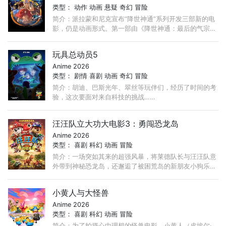
类型：
动作
动画
悬疑
奇幻
冒险
简介：派拉蒙和尼克宣布“降世神通”系列开发三部新的电
影，仍是动画形式。第一部由《降世神通：最后的气宗》
导演Lauren Montgomery执导，《最后的气宗》主创
Bryan Konietzko和Michael DiMartino担任制片人。
玩具总动员5
Anime 2026
类型：
剧情
喜剧
动画
奇幻
冒险
简介：胡迪、巴斯光年、翠丝等玩伴们，经历了时间的考
验，这次要面对来自科技的挑战……
汪汪队立大功大电影3：勇闯恐龙岛
Anime 2026
类型：
喜剧
科幻
动画
冒险
简介：一场突如其来的超强风暴，将莱德队长与汪汪队意
外带到神秘恐龙岛，还邂逅了被困荒岛的新朋友小狗乐
乐。与此同时，宿敌海丁那市长大肆采矿，不慎唤醒沉睡
火山！ ...
小黄人与大怪兽
Anime 2026
类型：
喜剧
科幻
动画
冒险
简介：为了拍摄心中理想的怪兽电影，小黄人（皮埃尔·