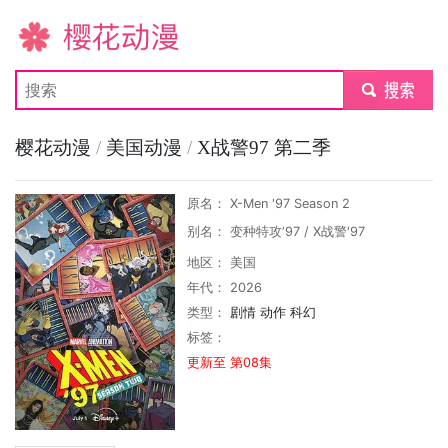
樱花动漫
submit
樱花动漫
/
美国动漫
/
X战警97 第二季
原名： X-Men '97 Season 2
别名： 变种特攻‘97 / X战警'97
地区： 美国
年代： 2026
类型：
剧情
动作
科幻
标签：
更新至 第08集