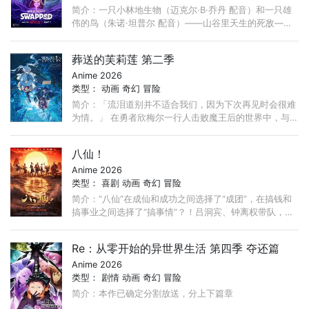
简介：一只小林地生物（迈克尔·B·乔丹 配音）和一只雄
伟的鸟（朱诺·坦普尔 配音）——山谷里天生的死敌——
突然互换身体，必须合作（同时穿着彼此的羽毛和毛皮）
才能度过他们生命中最狂野的冒险。
葬送的芙莉莲 第二季
Anime 2026
类型：
动画
奇幻
冒险
简介：「流泪道别并不适合我们，因为下次再见时会很难
为情。」 在勇者欣梅尔一行人击败魔王后的世界中，与
欣梅尔等人一同为世界带来和平、活了千年以上的精灵魔
法使──芙莉莲。 ...
八仙！
Anime 2026
类型：
喜剧
动画
奇幻
冒险
简介：“八仙”在成仙和成功之间选择了“成团”，在搞钱和
搞事业之间选择了“搞事情”？！吕洞宾、钟离权带队，集
结何仙姑、铁拐李、韩湘子、曹国舅、蓝采和与张果老，
...
Re：从零开始的异世界生活 第四季 夺还篇
Anime 2026
类型：
剧情
动画
奇幻
冒险
简介：本作已确定分割放送，分上下篇章