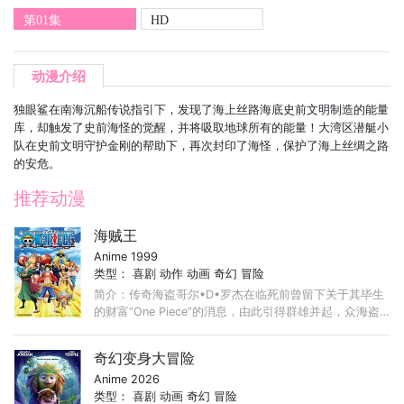
第01集
HD
动漫介绍
独眼鲨在南海沉船传说指引下，发现了海上丝路海底史前文明制造的能量
库，却触发了史前海怪的觉醒，并将吸取地球所有的能量！大湾区潜艇小
队在史前文明守护金刚的帮助下，再次封印了海怪，保护了海上丝绸之路
的安危。
推荐动漫
海贼王
Anime 1999
类型：
喜剧
动作
动画
奇幻
冒险
简介：传奇海盗哥尔•D•罗杰在临死前曾留下关于其毕生
的财富“One Piece”的消息，由此引得群雄并起，众海盗
们为了这笔传说中的巨额财富展开争夺，各种势力、政权
不断交替，整个世界进入了动荡混乱的“大海贼时代”。 ...
奇幻变身大冒险
Anime 2026
类型：
喜剧
动画
奇幻
冒险