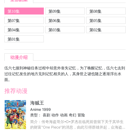
第10集
第09集
第08集
第07集
第06集
第05集
第04集
第03集
第02集
第01集
动漫介绍
伍六七接到神秘任务过程中却意外丧失记忆，为了唤醒记忆，伍六七去到
过往记忆发生的地方见到记忆相关的人，其身世之谜也随之逐渐浮出水
面。
推荐动漫
海贼王
Anime 1999
类型：
喜剧
动作
动画
奇幻
冒险
简介：传奇海盗哥尔•D•罗杰在临死前曾留下关于其毕生
的财富“One Piece”的消息，由此引得群雄并起，众海盗