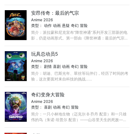
们为了这笔传说中的巨额财富展开争夺，各种势力、政权
不断交替，整个世界进入了动荡混乱的“大海贼时代”。 ...
安昂传奇：最后的气宗
Anime 2026
类型：
动作
动画
悬疑
奇幻
冒险
简介：派拉蒙和尼克宣布“降世神通”系列开发三部新的电
影，仍是动画形式。第一部由《降世神通：最后的气宗》
导演Lauren Montgomery执导，《最后的气宗》主创
Bryan Konietzko和Michael DiMartino担任制片人。
玩具总动员5
Anime 2026
类型：
剧情
喜剧
动画
奇幻
冒险
简介：胡迪、巴斯光年、翠丝等玩伴们，经历了时间的考
验，这次要面对来自科技的挑战……
奇幻变身大冒险
Anime 2026
类型：
喜剧
动画
奇幻
冒险
简介：一只小林地生物（迈克尔·B·乔丹 配音）和一只雄
伟的鸟（朱诺·坦普尔 配音）——山谷里天生的死敌——
突然互换身体，必须合作（同时穿着彼此的羽毛和毛皮）
才能度过他们生命中最狂野的冒险。