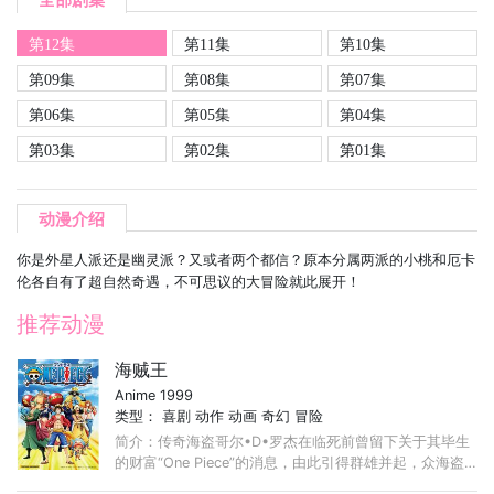
第12集
第11集
第10集
第09集
第08集
第07集
第06集
第05集
第04集
第03集
第02集
第01集
动漫介绍
你是外星人派还是幽灵派？又或者两个都信？原本分属两派的小桃和厄卡
伦各自有了超自然奇遇，不可思议的大冒险就此展开！
推荐动漫
海贼王
Anime 1999
类型：
喜剧
动作
动画
奇幻
冒险
简介：传奇海盗哥尔•D•罗杰在临死前曾留下关于其毕生
的财富“One Piece”的消息，由此引得群雄并起，众海盗
们为了这笔传说中的巨额财富展开争夺，各种势力、政权