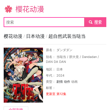
樱花动漫
submit
樱花动漫
/
日本动漫
/
超自然武装当哒当
原名： ダンダダン
别名： 当哒当 / 胆大党 / Dandadan /
DAN DA DAN
地区： 日本
年代： 2024
类型：
剧情
动作
动画
标签：
更新至 第12集
全部剧集