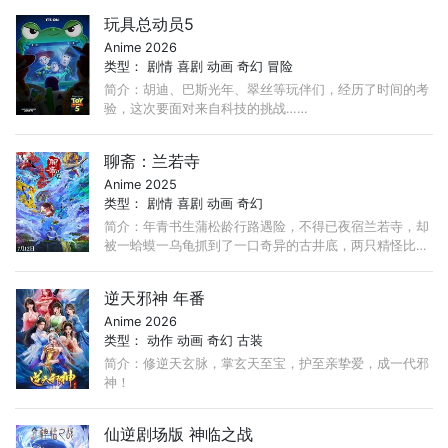
不断交替，整个世界进入了动荡混乱的“大海贼时代”。 ...
玩具总动员5
Anime 2026
类型：
剧情
喜剧
动画
奇幻
冒险
简介：胡迪、巴斯光年、翠丝等玩伴们，经历了时间的考
验，这次要面对来自科技的挑战……
聊斋：兰若寺
Anime 2025
类型：
剧情
喜剧
动画
奇幻
简介：年青书生蒲松龄行路遇险，不得已夜宿兰若寺，却
被一蛤蟆一乌龟抓到了一口奇异的古井底，两只精怪比赛
讲故事并逼迫蒲松龄评判故事的好坏……最终，被逼无奈
的蒲松龄也讲出了自己的奇妙故事。 ...
逆天邪神 年番
Anime 2026
类型：
动作
动画
奇幻
古装
简介：修逆天玄脉，掌玄天至宝，护至亲挚爱，成一代邪
神！
仙逆剧场版 神临之战