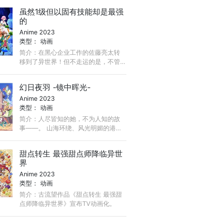
者麦克斯，沈睡了十年就急忙苏醒过
虽然1级但以固有技能却是最强
来…！ 在这个十年间已极速繁荣发展
的
了的人类社会里， ...
Anime 2023
类型：
动画
简介：在黑心企业工作的佐藤亮太转
移到了异世界！但不走运的是，不管
他怎么努力，等级都只有1级。 虽然等
级无法提高，但亮太却拥有掉落率全
幻日夜羽 -镜中晖光-
都是S等级的超级固有技能，可以掉落
Anime 2023
通常情况下无法获得的能力增强物
类型：
动画
品。 ...
简介：人尽皆知的她，不为人知的故
事——。 山海环绕、风光明媚的港口
城市"努麻兹"。 自小就不熟悉周围事
物的少女夜羽，和城里的大家保持着
甜点转生 最强甜点师降临异世
距离生活着。 ...
界
Anime 2023
类型：
动画
简介：古流望作品《甜点转生 最强甜
点师降临异世界》宣布TV动画化。