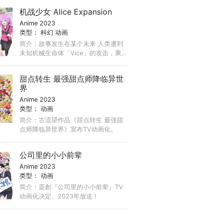
机战少女 Alice Expansion
Anime 2023
类型：
科幻
动画
简介：故事发生在某个未来 人类遭到
未知机械生命体「Vice」的攻击，乘
上大型移民船流亡宇宙 你必须带领能
穿着特殊武装「Alice Gear」的少女
甜点转生 最强甜点师降临异世
「Actress」们对抗持续来犯的敌人 为
界
拯救人类而战吧！
Anime 2023
类型：
动画
简介：古流望作品《甜点转生 最强甜
点师降临异世界》宣布TV动画化。
公司里的小小前辈
Anime 2023
类型：
动画
简介：斎創『公司里的小小前辈』TV
动画化决定、2023年放送！