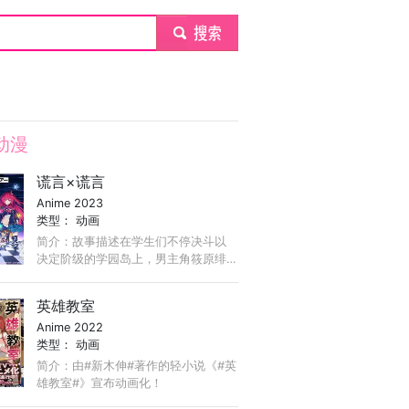
submit
动漫
谎言×谎言
Anime 2023
类型：
动画
简介：故事描述在学生们不停决斗以
决定阶级的学园岛上，男主角筱原绯
吕斗于学园岛入学测验以历代最佳成
绩脱颖而出，又于转学首日，击败去
英雄教室
年的绝对王者「彩园寺更纱」。 ...
Anime 2022
类型：
动画
简介：由#新木伸#著作的轻小说《#英
雄教室#》宣布动画化！