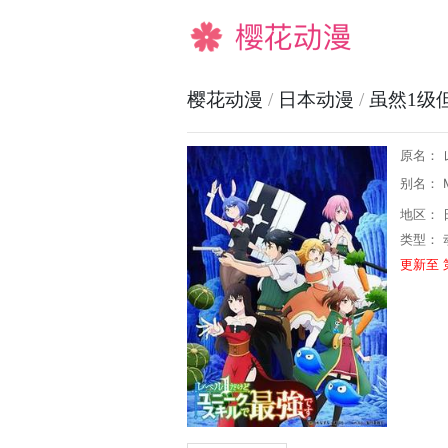
樱花动漫
樱花动漫
/
日本动漫
/
虽然1级
原名：
别名： My 
地区： 
类型：
更新至 