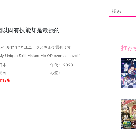
但以固有技能却是最强的
推荐
 レベル1だけどユニークスキルで最強です
Unique Skill Makes Me OP even at Level 1
日本
年代： 2023
动画
标签：
第12集