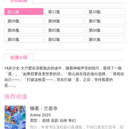
全部剧集
第12集
第11集
第10集
第09集
第08集
第07集
第06集
第05集
第04集
第03集
第02集
第01集
动漫介绍
14岁少女·大户爱在深夜散步的途中，随着神秘声音的指引，获得了一枚
「蛋」。「如果想要改变世界的话」「那么就在现在做出选择」「请相信
自己——」「打破这枚蛋——」而在打破「蛋」之后，等待着爱的
是……。
推荐动漫
聊斋：兰若寺
Anime 2025
类型：
剧情
喜剧
动画
奇幻
简介：年青书生蒲松龄行路遇险，不得已夜宿兰若寺，却