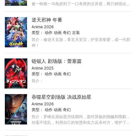
被一蛤蟆一乌龟抓到了一口奇异的古井底，两只精怪比赛
讲故事并逼迫蒲松龄评判故事的好坏……最终，被逼无奈
的蒲松龄也讲出了自己的奇妙故事。 ...
逆天邪神 年番
Anime 2026
类型：
动作
动画
奇幻
古装
简介：修逆天玄脉，掌玄天至宝，护至亲挚爱，成一代邪
神！
链锯人 剧场版：蕾塞篇
Anime 2025
类型：
动作
动画
奇幻
简介：
吞噬星空剧场版 决战原始星
Anime 2026
类型：
动作
动画
奇幻
简介：罗峰在原始星历练期间，面对异族的觊觎和围剿，
丝毫不慌乱，利用自己的智慧和实力反杀对方，维护了人
族尊严。“我有一刀，可斩宇宙！”那柄有着震撼人心的美
丽战刀，伴随着罗峰一路斩杀！ ...