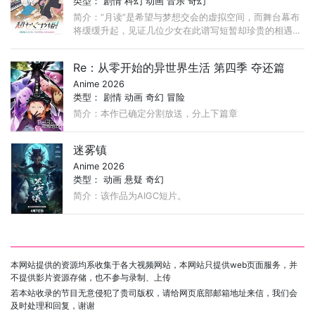
类型：
剧情
科幻
动画
音乐
奇幻
简介：“月读”是希望与梦想交会的虚拟空间，而舞台幕布
将缓缓升起，见证几位少女在此谱写短暂却珍贵的相遇篇
章。 不久的未来…… 东京的 17 岁高中生酒寄彩叶过着非
常忙碌的生活，努力在打工和学业之间寻找平衡。 ...
Re：从零开始的异世界生活 第四季 夺还篇
Anime 2026
类型：
剧情
动画
奇幻
冒险
简介：本作已确定分割放送，分上下篇章
迷雾镇
Anime 2026
类型：
动画
悬疑
奇幻
简介：该作品为AIGC短片。
本网站提供的资源均系收集于各大视频网站，本网站只提供web页面服务，并
不提供影片资源存储，也不参与录制、上传
若本站收录的节目无意侵犯了贵司版权，请给网页底部邮箱地址来信，我们会
及时处理和回复，谢谢