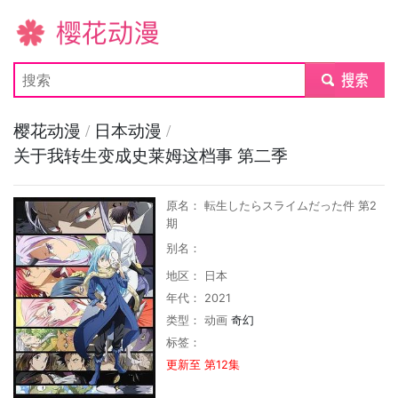
樱花动漫
submit
樱花动漫
/
日本动漫
/
关于我转生变成史莱姆这档事 第二季
原名： 転生したらスライムだった件 第2
期
别名：
地区： 日本
年代： 2021
类型：
动画
奇幻
标签：
更新至 第12集