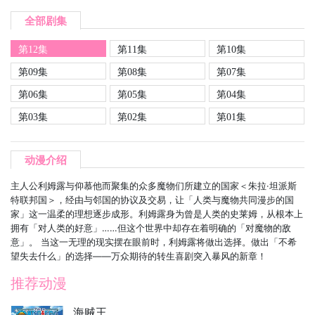
全部剧集
第12集
第11集
第10集
第09集
第08集
第07集
第06集
第05集
第04集
第03集
第02集
第01集
动漫介绍
主人公利姆露与仰慕他而聚集的众多魔物们所建立的国家＜朱拉·坦派斯
特联邦国＞，经由与邻国的协议及交易，让「人类与魔物共同漫步的国
家」这一温柔的理想逐步成形。利姆露身为曾是人类的史莱姆，从根本上
拥有「对人类的好意」……但这个世界中却存在着明确的「对魔物的敌
意」。 当这一无理的现实摆在眼前时，利姆露将做出选择。做出「不希
望失去什么」的选择——万众期待的转生喜剧突入暴风的新章！
推荐动漫
海贼王