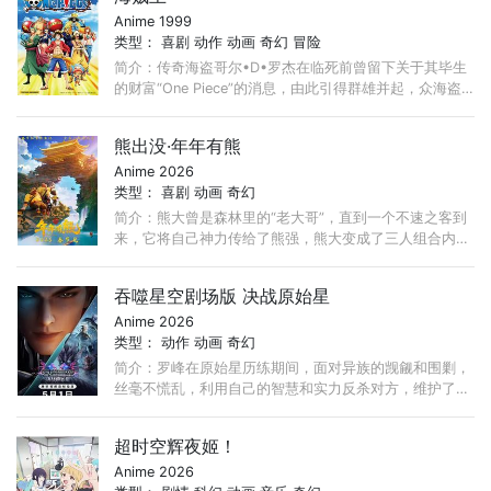
Anime 1999
类型：
喜剧
动作
动画
奇幻
冒险
简介：传奇海盗哥尔•D•罗杰在临死前曾留下关于其毕生
的财富“One Piece”的消息，由此引得群雄并起，众海盗
们为了这笔传说中的巨额财富展开争夺，各种势力、政权
不断交替，整个世界进入了动荡混乱的“大海贼时代”。 ...
熊出没·年年有熊
Anime 2026
类型：
喜剧
动画
奇幻
简介：熊大曾是森林里的“老大哥”，直到一个不速之客到
来，它将自己神力传给了熊强，熊大变成了三人组合内能
力最弱者。为了改变现状，他步入了反派陷阱，引发了毁
天灭地的危机......
吞噬星空剧场版 决战原始星
Anime 2026
类型：
动作
动画
奇幻
简介：罗峰在原始星历练期间，面对异族的觊觎和围剿，
丝毫不慌乱，利用自己的智慧和实力反杀对方，维护了人
族尊严。“我有一刀，可斩宇宙！”那柄有着震撼人心的美
丽战刀，伴随着罗峰一路斩杀！ ...
超时空辉夜姬！
Anime 2026