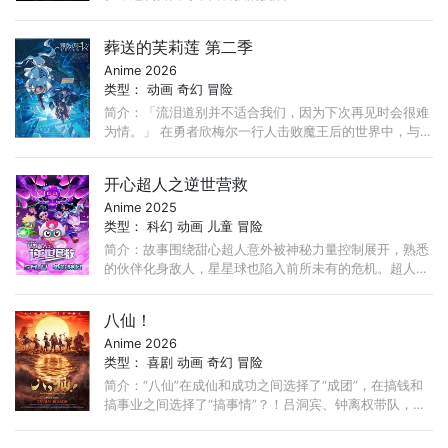
葬送的芙莉莲 第二季
Anime 2026
类型：
动画
奇幻
冒险
简介：「流泪道别并不适合我们，因为下次再见时会很难
为情。」 在勇者欣梅尔一行人击败魔王后的世界中，与
欣梅尔等人一同为世界带来和平、活了千年以上的精灵魔
法使──芙莉莲。 ...
开心超人之逆世营救
Anime 2025
类型：
科幻
动画
儿童
冒险
简介：故事围绕甜心超人意外被神秘力量控制展开，熟悉
的伙伴化身敌人，星星球也陷入前所未有的危机。超人们
和伽罗不仅要对抗失控的甜心超人，更要揭开幕后黑手的
阴谋。
八仙！
Anime 2026
类型：
喜剧
动画
奇幻
冒险
简介：“八仙”在成仙和成功之间选择了“成团”，在搞钱和
搞事业之间选择了“搞事情”？！吕洞宾、钟离权带队，集
结何仙姑、铁拐李、韩湘子、曹国舅、蓝采和与张果老，
...