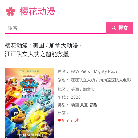
樱花动漫
submit
樱花动漫
/
美国 / 加拿大动漫
/
汪汪队立大功之超能救援
原名： PAW Patrol: Mighty Pups
别名： 汪汪队立大功 / 狗狗巡逻队大电影
地区： 美国 / 加拿大
年代： 2020
类型：
动画
儿童
冒险
标签：
更新至 正片