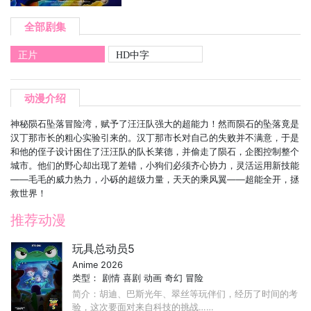
全部剧集
正片
HD中字
动漫介绍
神秘陨石坠落冒险湾，赋予了汪汪队强大的超能力！然而陨石的坠落竟是
汉丁那市长的粗心实验引来的。汉丁那市长对自己的失败并不满意，于是
和他的侄子设计困住了汪汪队的队长莱德，并偷走了陨石，企图控制整个
城市。他们的野心却出现了差错，小狗们必须齐心协力，灵活运用新技能
——毛毛的威力热力，小砾的超级力量，天天的乘风翼——超能全开，拯
救世界！
推荐动漫
玩具总动员5
Anime 2026
类型：
剧情
喜剧
动画
奇幻
冒险
简介：胡迪、巴斯光年、翠丝等玩伴们，经历了时间的考
验，这次要面对来自科技的挑战……