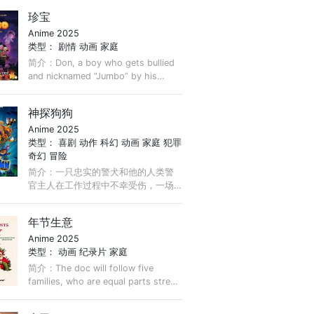
异国他乡的家中，她与温柔的女管家
珍宝
西尾小姐建立起深厚情感，也在她的
Anime 2025
陪伴下，学会聆听风、触摸雨、感受
类型：
剧情
动画
家庭
光。 ...
简介：Don, a boy who gets bullied
and nicknamed “Jumbo” by his
peers because of his chubby
physique wants to get even with
神探狗狗
the bully, but a spirit named Meri
Anime 2025
suddenly ...
类型：
喜剧
动作
科幻
动画
家庭
犯罪
奇幻
冒险
简介：一只忠实的警犬和他的人类警
官主人在工作过程中不幸受伤，一场
大胆的手术融合了两者，神探狗狗诞
生了！神探狗狗誓要尽职尽责——拿
年节生意
起、坐下和翻身，同时也要追捕他的
Anime 2025
宿敌：超级恶棍猫咪佩蒂。 ...
类型：
动画
纪录片
家庭
简介：The doc will follow five
families, who are equal parts street
corner capitalists and Christmas
die-hards, as they source, bargain,