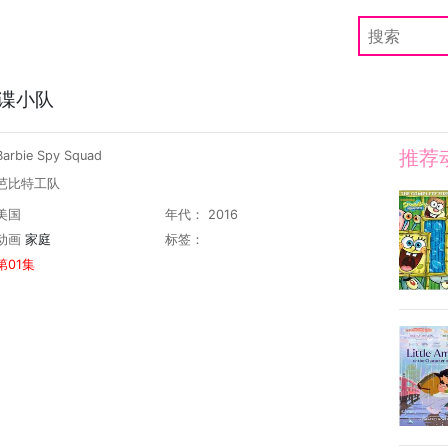
谍小队
推荐
rbie Spy Squad
芭比特工队
美国
年代： 2016
动画
家庭
标签：
第01集