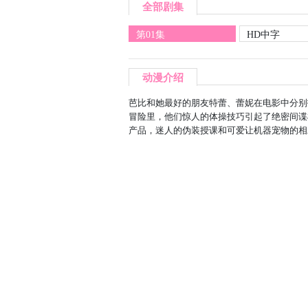
全部剧集
第01集
HD中字
动漫介绍
芭比和她最好的朋友特蕾、蕾妮在电影中分别
冒险里，他们惊人的体操技巧引起了绝密间谍
产品，迷人的伪装授课和可爱让机器宠物的相