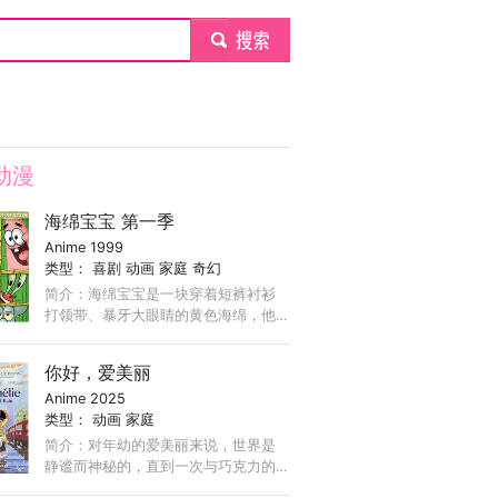
submit
动漫
海绵宝宝 第一季
Anime 1999
类型：
喜剧
动画
家庭
奇幻
简介：海绵宝宝是一块穿着短裤衬衫
打领带、暴牙大眼睛的黄色海绵，他
生活在太平洋中央一片名为比基尼的
海底之下。这里风和日丽，平静祥
你好，爱美丽
和，生活无忧无虑。 ...
Anime 2025
类型：
动画
家庭
简介：对年幼的爱美丽来说，世界是
静谧而神秘的，直到一次与巧克力的
奇遇点燃了她对生活的无尽好奇。在