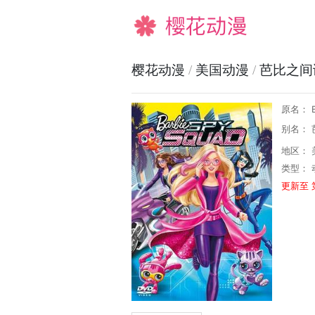
樱花动漫
樱花动漫
/
美国动漫
/
芭比之间
原名： Ba
别名： 
地区： 
类型：
更新至 