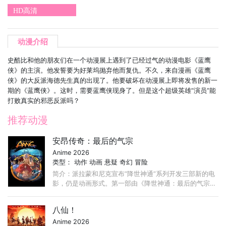
HD高清
动漫介绍
史酷比和他的朋友们在一个动漫展上遇到了已经过气的动漫电影《蓝鹰
侠》的主演。他发誓要为好莱坞抛弃他而复仇。不久，来自漫画《蓝鹰
侠》的大反派海德先生真的出现了。他要破坏在动漫展上即将发售的新一
期的《蓝鹰侠》。这时，需要蓝鹰侠现身了。但是这个超级英雄“演员”能
打败真实的邪恶反派吗？
推荐动漫
安昂传奇：最后的气宗
Anime 2026
类型：
动作
动画
悬疑
奇幻
冒险
简介：派拉蒙和尼克宣布“降世神通”系列开发三部新的电
影，仍是动画形式。第一部由《降世神通：最后的气宗》
导演Lauren Montgomery执导，《最后的气宗》主创
Bryan Konietzko和Michael DiMartino担任制片人。
八仙！
Anime 2026