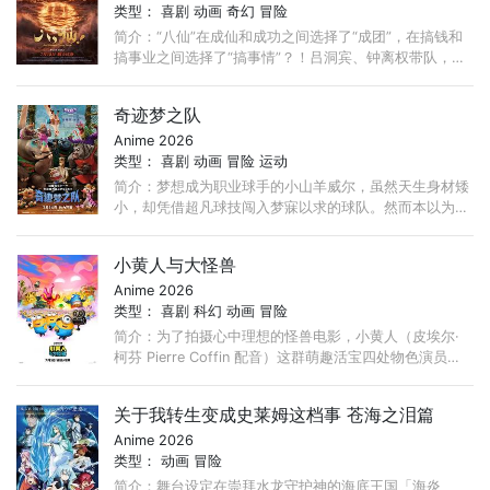
类型：
喜剧
动画
奇幻
冒险
简介：“八仙”在成仙和成功之间选择了“成团”，在搞钱和
搞事业之间选择了“搞事情”？！吕洞宾、钟离权带队，集
结何仙姑、铁拐李、韩湘子、曹国舅、蓝采和与张果老，
...
奇迹梦之队
Anime 2026
类型：
喜剧
动画
冒险
运动
简介：梦想成为职业球手的小山羊威尔，虽然天生身材矮
小，却凭借超凡球技闯入梦寐以求的球队。然而本以为是
梦想起点，没想到却是“地狱开局”，这支梦中情队不仅赛
绩成绩堪忧，队友还个个都是“人才”。 ...
小黄人与大怪兽
Anime 2026
类型：
喜剧
科幻
动画
冒险
简介：为了拍摄心中理想的怪兽电影，小黄人（皮埃尔·
柯芬 Pierre Coffin 配音）这群萌趣活宝四处物色演员，
竟然真的集齐了各式怪兽，上演疯狂大乱斗！
关于我转生变成史莱姆这档事 苍海之泪篇
Anime 2026
类型：
动画
冒险
简介：舞台设定在崇拜水龙守护神的海底王国「海炎