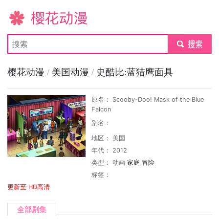
樱花动漫
submit
樱花动漫
/
美国动漫
/
史酷比:蓝猎鹰面具
原名： Scooby-Doo! Mask of the Blue
Falcon
别名：
地区： 美国
年代： 2012
类型：
动画
家庭
冒险
标签：
更新至 HD高清
全部剧集