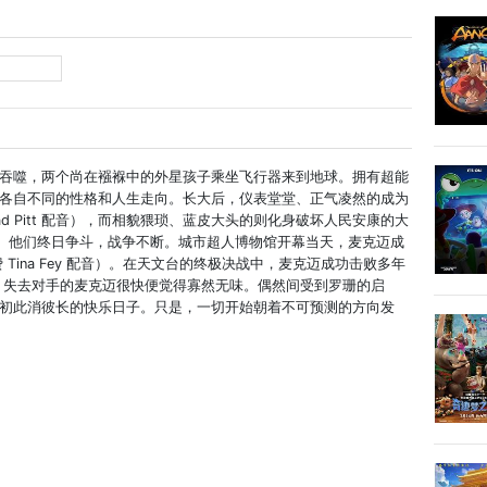
吞噬，两个尚在襁褓中的外星孩子乘坐飞行器来到地球。拥有超能
各自不同的性格和人生走向。长大后，仪表堂堂、正气凌然的成为
ad Pitt 配音），而相貌猥琐、蓝皮大头的则化身破坏人民安康的大
ll 配音）。他们终日争斗，战争不断。城市超人博物馆开幕当天，麦克迈成
Tina Fey 配音）。在天文台的终极决战中，麦克迈成功击败多年
，失去对手的麦克迈很快便觉得寡然无味。偶然间受到罗珊的启
初此消彼长的快乐日子。只是，一切开始朝着不可预测的方向发