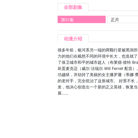
全部剧集
第01集
正片
动漫介绍
很多年前，银河系另一端的两颗行星被黑洞所
力的他们在截然不同的环境中长大，也造就了
了保卫城市和平的城市超人（布莱德·彼特 Br
坏蛋麦克迈（威尔·法瑞尔 Will Ferre
功越狱，并劫持了美丽的女主播罗珊（蒂娜·费 
的老对手，完全统治了这座城市。 好景不长
发，他决心创造出一个新的正义英雄，恢复当
展……