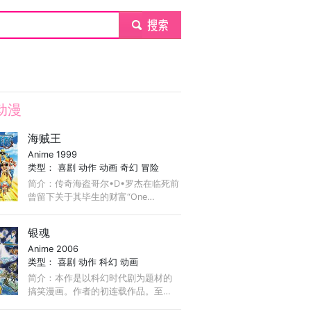
submit
动漫
海贼王
Anime 1999
类型：
喜剧
动作
动画
奇幻
冒险
简介：传奇海盗哥尔•D•罗杰在临死前
曾留下关于其毕生的财富“One
Piece”的消息，由此引得群雄并起，众
海盗们为了这笔传说中的巨额财富展
银魂
开争夺，各种势力、政权不断交替，
Anime 2006
整个世界进入了动荡混乱的“大海贼时
类型：
喜剧
动作
科幻
动画
代”。 ...
简介：本作是以科幻时代剧为题材的
搞笑漫画。作者的初连载作品。至
2005年12月，漫画至第10卷发行为