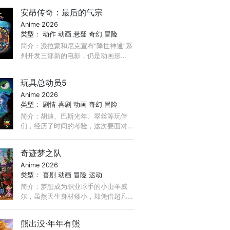
止，累积总计卖出超过500万本。 银
安昂传奇：最后的气宗
魂的OVA于“JUMP FESTA・ANIME
Anime 2026
TOUR '05（ジャンプフェスタ・アニ
类型：
动作
动画
悬疑
奇幻
冒险
メツアー'05）” ...
简介：派拉蒙和尼克宣布“降世神通”系
列开发三部新的电影，仍是动画形
式。第一部由《降世神通：最后的气
宗》导演Lauren Montgomery执导，
玩具总动员5
《最后的气宗》主创Bryan Konietzko
Anime 2026
和Michael DiMartino担任制片人。
类型：
剧情
喜剧
动画
奇幻
冒险
简介：胡迪、巴斯光年、翠丝等玩伴
们，经历了时间的考验，这次要面对
来自科技的挑战……
奇迹梦之队
Anime 2026
类型：
喜剧
动画
冒险
运动
简介：梦想成为职业球手的小山羊威
尔，虽然天生身材矮小，却凭借超凡
球技闯入梦寐以求的球队。然而本以
为是梦想起点，没想到却是“地狱开
熊出没·年年有熊
局”，这支梦中情队不仅赛绩成绩堪