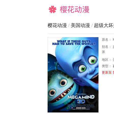
樱花动漫
樱花动漫
/
美国动漫
/
超级大坏
原名： M
别名： 
派
地区： 
类型：
更新至 