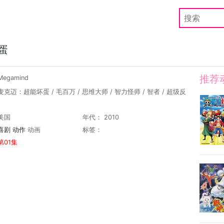
蛋
推荐
egamind
麦克迈：超能坏蛋 / 毛百万 / 思维大师 / 智力怪师 / 智者 / 超级反
美国
年代： 2010
喜剧
动作
动画
标签：
第01集