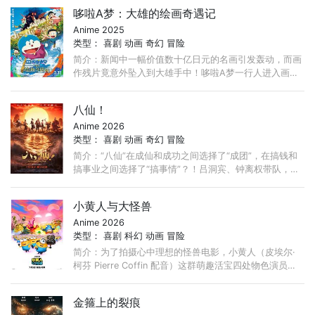
火山！ ...
第639集
第638集
第637集
哆啦A梦：大雄的绘画奇遇记
第636集
第635集
第634集
Anime 2025
类型：
喜剧
动画
奇幻
冒险
第633集
第632集
第631集
简介：新闻中一幅价值数十亿日元的名画引发轰动，而画
作残片竟意外坠入到大雄手中！哆啦A梦一行人进入画中
第630集
第629集
第628集
的世界并邂逅了神秘少女可蕾雅。在她的请求下，众人前
第627集
第626集
第625集
往新闻中的中世纪欧洲“雅托利亚公国”。 ...
八仙！
第624集
第623集
第622集
Anime 2026
类型：
喜剧
动画
奇幻
冒险
第621集
第620集
第619集
简介：“八仙”在成仙和成功之间选择了“成团”，在搞钱和
第618集
第617集
第616集
搞事业之间选择了“搞事情”？！吕洞宾、钟离权带队，集
结何仙姑、铁拐李、韩湘子、曹国舅、蓝采和与张果老，
第615集
第614集
第613集
...
小黄人与大怪兽
第612集
第611集
第610集
Anime 2026
第609集
第608集
第607集
类型：
喜剧
科幻
动画
冒险
简介：为了拍摄心中理想的怪兽电影，小黄人（皮埃尔·
第606集
第605集
第604集
柯芬 Pierre Coffin 配音）这群萌趣活宝四处物色演员，
第603集
第602集
第601集
竟然真的集齐了各式怪兽，上演疯狂大乱斗！
第600集
第599集
第598集
金箍上的裂痕