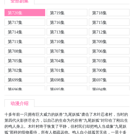
全部剧集
第720集
第719集
第718集
第717集
第716集
第715集
第714集
第713集
第712集
第711集
第710集
第709集
第708集
第707集
第706集
第705集
第704集
第703集
第702集
第701集
第700集
第699集
第698集
第697集
第696集
第695集
第694集
第693集
第692集
第691集
动漫介绍
第690集
第689集
第688集
十多年前一只拥有巨大威力的妖兽“九尾妖狐”袭击了木叶忍者村，当时的
第687集
第686集
第685集
第四代火影拼尽全力，以自己的生命为代价将“九尾妖狐”封印在了刚出生
的鸣人身上。木叶村终于恢复了平静，但村民们却把鸣人当成像“九尾妖
第684集
第683集
第682集
狐”那样的怪物看待，所有人都疏远他。鸣人自小就孤苦无依，一晃十多