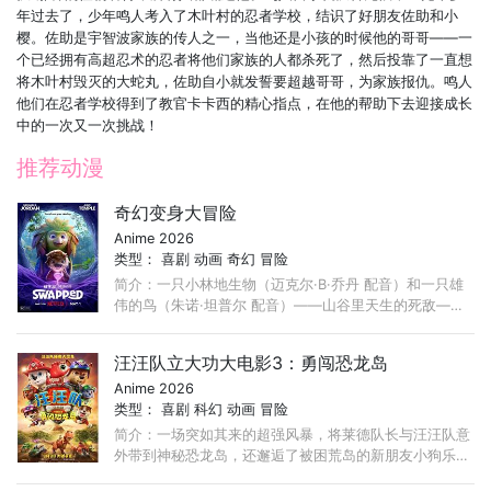
第681集
第680集
第679集
年过去了，少年鸣人考入了木叶村的忍者学校，结识了好朋友佐助和小
樱。佐助是宇智波家族的传人之一，当他还是小孩的时候他的哥哥——一
第678集
第677集
第676集
个已经拥有高超忍术的忍者将他们家族的人都杀死了，然后投靠了一直想
将木叶村毁灭的大蛇丸，佐助自小就发誓要超越哥哥，为家族报仇。鸣人
第675集
第674集
第673集
他们在忍者学校得到了教官卡卡西的精心指点，在他的帮助下去迎接成长
第672集
第671集
第670集
中的一次又一次挑战！
第669集
第668集
第667集
推荐动漫
第666集
第665集
第664集
奇幻变身大冒险
第663集
第662集
第661集
Anime 2026
第660集
第659集
第658集
类型：
喜剧
动画
奇幻
冒险
简介：一只小林地生物（迈克尔·B·乔丹 配音）和一只雄
第657集
第656集
第655集
伟的鸟（朱诺·坦普尔 配音）——山谷里天生的死敌——
突然互换身体，必须合作（同时穿着彼此的羽毛和毛皮）
第654集
第653集
第652集
才能度过他们生命中最狂野的冒险。
汪汪队立大功大电影3：勇闯恐龙岛
第651集
第650集
第649集
Anime 2026
第648集
第647集
第646集
类型：
喜剧
科幻
动画
冒险
第645集
第644集
第643集
简介：一场突如其来的超强风暴，将莱德队长与汪汪队意
外带到神秘恐龙岛，还邂逅了被困荒岛的新朋友小狗乐
第642集
第641集
第640集
乐。与此同时，宿敌海丁那市长大肆采矿，不慎唤醒沉睡