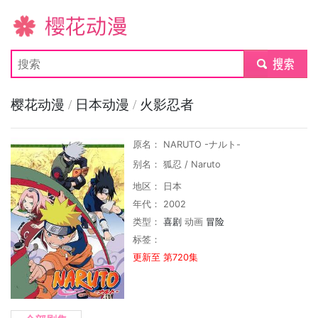
樱花动漫
submit
樱花动漫
/
日本动漫
/
火影忍者
原名： NARUTO -ナルト-
别名： 狐忍 / Naruto
地区： 日本
年代： 2002
类型：
喜剧
动画
冒险
标签：
更新至 第720集