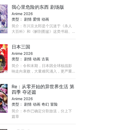
我心里危险的东西 剧场版
Anime 2026
类型：
剧情
爱情
动画
简介：市川京太郎是个沉迷于《杀人
大百科》和《解剖图鉴》这类书籍、
中二病病入膏肓的男生。就在市川沉
浸于自己安静的世界时，班上的风云
日本三国
人物·山田杏奈突然闯了进来！ ...
Anime 2026
类型：
剧情
动画
古装
简介：令和末期，日本因全球核战影
响走向衰败，大量难民涌入，更严重
的病毒、大地震、苛政与饥荒接连发
生，引发民众暴动，国家体制崩溃，
Re：从零开始的异世界生活 第
人口锐减至原来的十分之一以下， ...
四季 夺还篇
Anime 2026
类型：
剧情
动画
奇幻
冒险
简介：本作已确定分割放送，分上下
篇章