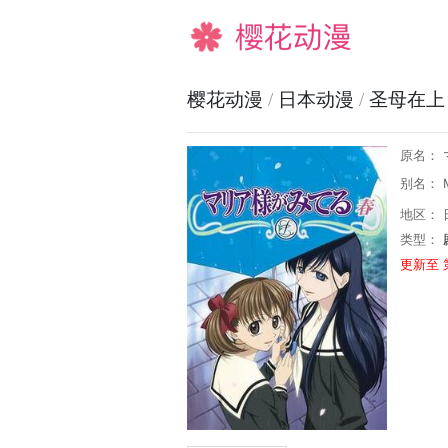
樱花动漫
樱花动漫
/
日本动漫
/
圣母在上
原名：
别名： M
地区： 
类型：
更新至 