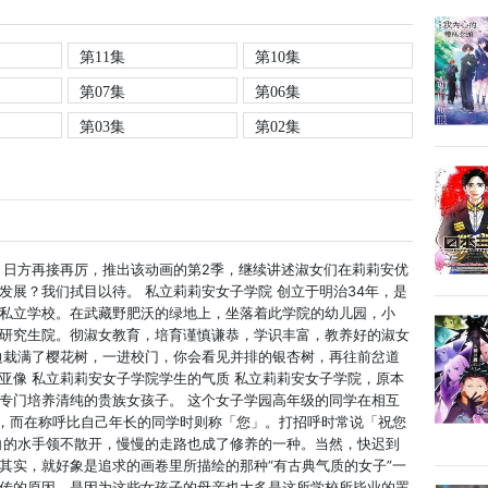
第11集
第10集
第07集
第06集
第03集
第02集
，日方再接再厉，推出该动画的第2季，继续讲述淑女们在莉莉安优
发展？我们拭目以待。 私立莉莉安女子学院 创立于明治34年，是
私立学校。在武藏野肥沃的绿地上，坐落着此学院的幼儿园，小
研究生院。彻淑女教育，培育谨慎谦恭，学识丰富，教养好的淑女
边栽满了樱花树，一进校门，你会看见并排的银杏树，再往前岔道
亚像 私立莉莉安女子学院学生的气质 私立莉莉安女子学院，原本
专门培养清纯的贵族女孩子。 这个女子学园高年级的同学在相互
呼，而在称呼比自己年长的同学时则称「您」。打招呼时常说「祝您
白的水手领不散开，慢慢的走路也成了修养的一种。当然，快迟到
其实，就好象是追求的画卷里所描绘的那种“有古典气质的女子”一
传的原因，是因为这些女孩子的母亲也大多是这所学校所毕业的罢