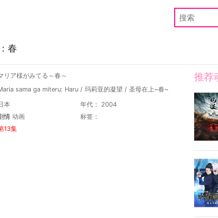
：春
推荐
 マリア様がみてる～春～
aria sama ga miteru: Haru / 玛莉亚的凝望 / 圣母在上~春~
日本
年代： 2004
剧情
动画
标签：
第13集