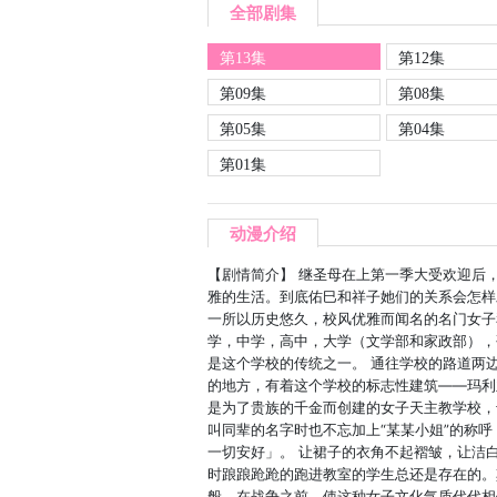
全部剧集
第13集
第12集
第09集
第08集
第05集
第04集
第01集
动漫介绍
【剧情简介】 继圣母在上第一季大受欢迎后
雅的生活。到底佑巳和祥子她们的关系会怎样
一所以历史悠久，校风优雅而闻名的名门女子
学，中学，高中，大学（文学部和家政部），
是这个学校的传统之一。 通往学校的路道两
的地方，有着这个学校的标志性建筑——玛利
是为了贵族的千金而创建的女子天主教学校，
叫同辈的名字时也不忘加上“某某小姐”的称
一切安好」。 让裙子的衣角不起褶皱，让洁
时踉踉跄跄的跑进教室的学生总还是存在的。
般。在战争之前，使这种女子文化气质代代相