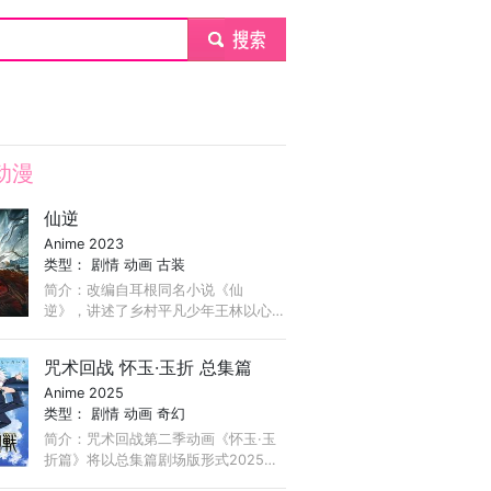
submit
动漫
仙逆
Anime 2023
类型：
剧情
动画
古装
简介：改编自耳根同名小说《仙
逆》，讲述了乡村平凡少年王林以心
中之感动，逆仙而修，求的不仅是长
生，更多的是摆脱那背后的蝼蚁之
咒术回战 怀玉·玉折 总集篇
身。他坚信道在人为，以平庸的资质
Anime 2025
踏入修真仙途， ...
类型：
剧情
动画
奇幻
简介：咒术回战第二季动画《怀玉·玉
折篇》将以总集篇剧场版形式2025上
映