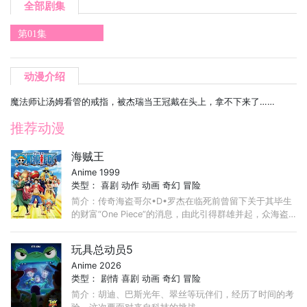
全部剧集
第01集
动漫介绍
魔法师让汤姆看管的戒指，被杰瑞当王冠戴在头上，拿不下来了……
推荐动漫
海贼王
Anime 1999
类型：
喜剧
动作
动画
奇幻
冒险
简介：传奇海盗哥尔•D•罗杰在临死前曾留下关于其毕生
的财富“One Piece”的消息，由此引得群雄并起，众海盗
们为了这笔传说中的巨额财富展开争夺，各种势力、政权
不断交替，整个世界进入了动荡混乱的“大海贼时代”。 ...
玩具总动员5
Anime 2026
类型：
剧情
喜剧
动画
奇幻
冒险
简介：胡迪、巴斯光年、翠丝等玩伴们，经历了时间的考