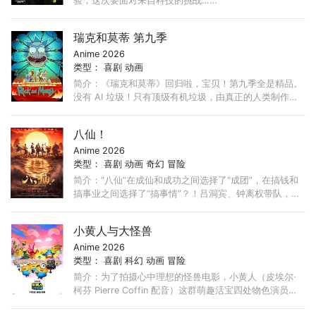
验，这次要面对来自科技的挑战……
瑞克和莫蒂 第九季
Anime 2026
类型：
喜剧
动画
简介：《瑞克和莫蒂》回归啦，宝贝！第九季全是精品。
没有 AI 垃圾！只有顶级有机垃圾，由真正的人类制作，
他们身上还有背毛和囊肿之类的真实人类特征。 ...
八仙！
Anime 2026
类型：
喜剧
动画
奇幻
冒险
简介：“八仙”在成仙和成功之间选择了“成团”，在搞钱和
搞事业之间选择了“搞事情”？！吕洞宾、钟离权带队，集
结何仙姑、铁拐李、韩湘子、曹国舅、蓝采和与张果老，
...
小黄人与大怪兽
Anime 2026
类型：
喜剧
科幻
动画
冒险
简介：为了拍摄心中理想的怪兽电影，小黄人（皮埃尔·
柯芬 Pierre Coffin 配音）这群萌趣活宝四处物色演员，
竟然真的集齐了各式怪兽，上演疯狂大乱斗！