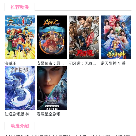
推荐动漫
海贼王
安昂传奇：最后的气宗
刃牙道：无敌武士
逆天邪神 年番
仙逆剧场版 神临之战
吞噬星空剧场版 决战原始星
动漫介绍