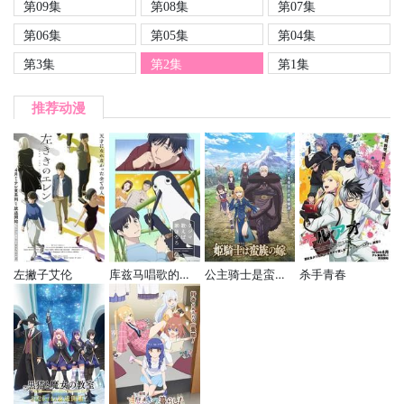
第09集
第08集
第07集
第06集
第05集
第04集
第3集
第2集
第1集
推荐动漫
左撇子艾伦
库兹马唱歌的话家里哆啰啰
公主骑士是蛮族的新娘
杀手青春