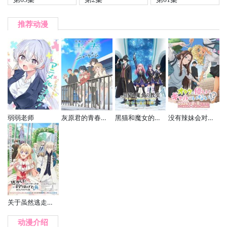
推荐动漫
弱弱老师
灰原君的青春二周目
黑猫和魔女的课堂
没有辣妹会对阿宅温柔!?
关于虽然逃走的鱼很大、但钓上来的鱼却太大了这件事
动漫介绍