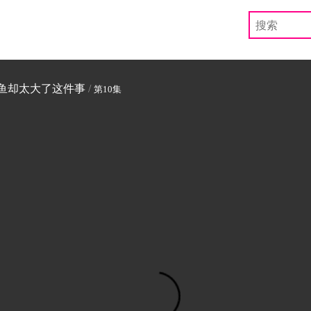
鱼却太大了这件事
/
第10集