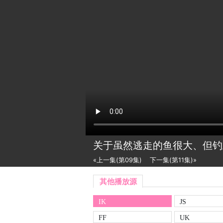
关于虽然逃走的鱼很大、但
«上一集(第09集)
下一集(第11集)»
其他播放源
IK
JS
FF
UK