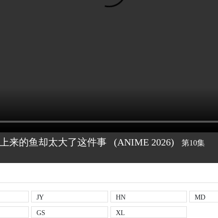
钓上来的鱼却太大了这件事
(ANIME
2026)
第10集
JY
HN
MD
GS
XL