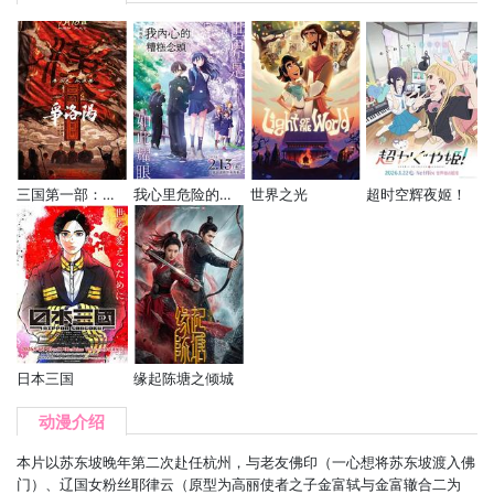
三国第一部：争洛阳
我心里危险的东西 剧场版
世界之光
超时空辉夜姬！
日本三国
缘起陈塘之倾城
动漫介绍
本片以苏东坡晚年第二次赴任杭州，与老友佛印（一心想将苏东坡渡入佛
门）、辽国女粉丝耶律云（原型为高丽使者之子金富轼与金富辙合二为