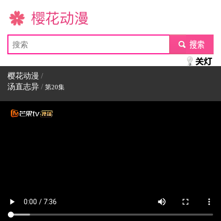
樱花动漫
submit
樱花动漫
/
汤直志异
/
第20集