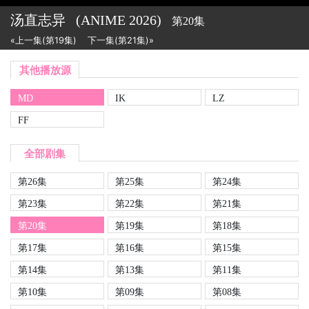
汤直志异
(ANIME
2026)
第20集
«上一集(第19集)
下一集(第21集)»
其他播放源
MD
IK
LZ
FF
全部剧集
第26集
第25集
第24集
第23集
第22集
第21集
第20集
第19集
第18集
第17集
第16集
第15集
第14集
第13集
第11集
第10集
第09集
第08集